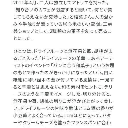
2011年4月、二人は独立してアトリエを持った。
「知り合いのカフェが閉店すると聞いて、何とか貸
してもらえないか交渉した」と稲葉さん。人の温か
みや手触りが漂っている居心地のいい空間。工房
兼ショップとして、2種類のお菓子を創って売るこ
とにした。
ひとつは、ドライフルーツと無花果と苺、胡桃がま
るごと入った「ドライフルーツの羊羹」。あるアーテ
ィストのイベントで「パンに合う和菓子」というお題
のもとで作ったのがきっかけになったという。白い
紙箱に薄い経木の蓋が付いている風情は、一見す
ると羊羹とは思えない。和の素材をヒントに、テリ
ーヌのような羊羹をイメージした。切り分けると、
無花果や苺、胡桃の切り口が浮かび上がって美し
い。ドライフルーツの甘味や酸味とラム酒の香りが
小豆餡とよく合っている。1cmほどに切って、バタ
ーやクリームチーズを塗ったフランスパンに合わ