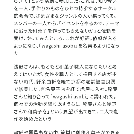
ら、「て」という活動に参加した。これは、知り合い
を一人、手作りのものをひとつ持参するサークル
的会合で、さまざまなジャンルの人が集ってくる。
メンバーの一人から、「イベントをやるので、テーマ
に沿った和菓子を作ってもらえないか」と依頼を
受け、やってみたところ、これが好評。依頼が入る
ようになり、「wagashi asobi」を名乗るようになっ
た。
浅野さんは、もともと和菓子職人になりたいと考
えてはいたが、女性を職人として採用する店が少
ない時代、紆余曲折を経て京都の老舗鍵善良房
で修業した。有名菓子店を経て虎屋に入社。稲葉
さんと知り合って「wagashi asobi」に誘われた。
個々での活動を繰り返すうちに「稲葉さんと浅野
さんで和菓子を」という要望が出てきて、二人で創
作を始めたという。
設備や器具もない中、簡単に創作和菓子ができる