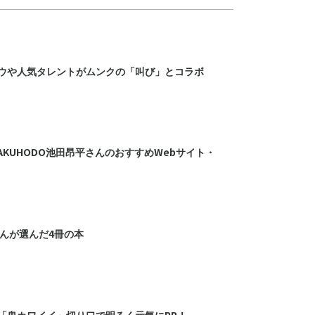
ウや人気タレントがムンクの「叫び」とコラボ
HAKUHODO池田昂平さんのおすすめWebサイト・
さんが選んだ4冊の本
「鬼カワイイ」切り口で明るく元気にPR！