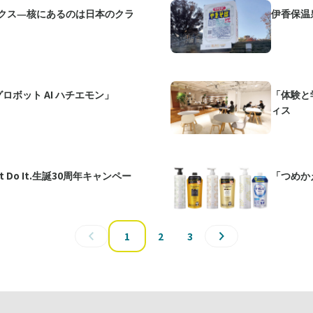
クス―核にあるのは日本のクラ
伊香保温
ロボット AI ハチエモン」
「体験と
ィス
Do It.生誕30周年キャンペー
「つめか
1
2
3