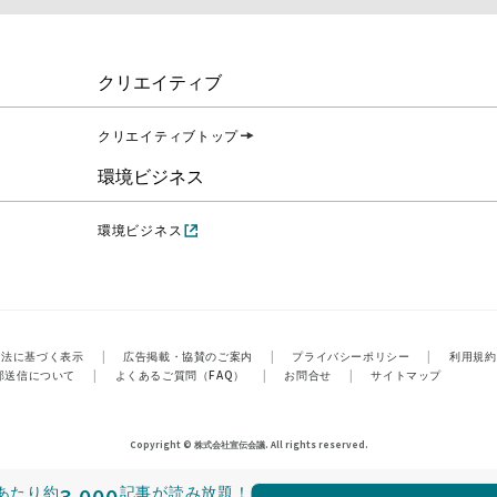
クリエイティブ
クリエイティブトップ
環境ビジネス
環境ビジネス
引法に基づく表示
|
広告掲載・協賛のご案内
|
プライバシーポリシー
|
利用規約
部送信について
|
よくあるご質問（FAQ）
|
お問合せ
|
サイトマップ
Copyright © 株式会社宣伝会議. All rights reserved.
あたり
約
3,000
記事が読み放題！