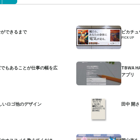
告ができるまで
ピカチュ
PICK UP
家でもあることが仕事の幅を広
TBWA 
アプリ
しいロゴ他のデザイン
田中 開
画のオススメを教えてくださ
岡山市を