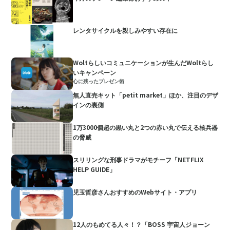
レンタサイクルを親しみやすい存在に
Woltらしいコミュニケーションが生んだWoltらし
いキャンペーン
心に残ったプレゼン術
無人直売キット「petit market」ほか、注目のデザ
インの裏側
1万3000個超の黒い丸と2つの赤い丸で伝える核兵器
の脅威
スリリングな刑事ドラマがモチーフ「NETFLIX
HELP GUIDE」
児玉哲彦さんおすすめのWebサイト・アプリ
12人のもめてる人々！？「BOSS 宇宙人ジョーン