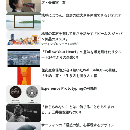
ズ・会議室」篇
地球にぽつん。自然の雄大さを体感できるジオホテ
ル
地域の素材を探して良さを活かす『ビームス ジャパ
ン銘品のススメ』
デザインプロジェクトの現在
「Follow Your Heart」の意味を考え続けたリクル
ート14年ぶりの企業CM
住友生命保険が辿り着いたWell Beingへの目線、
「手紙」篇・「生き方を問う人」篇
Experience Prototypingの可能性
「信じられないことは、信じることから生まれ
る。」三井住友銀行のCM
サーフィンの「理想の波」を再現するデザイン