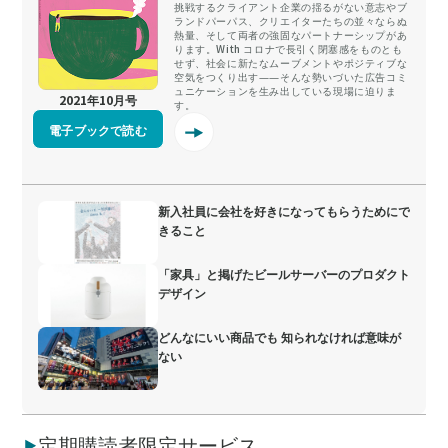
挑戦するクライアント企業の揺るがない意志やブ
ランドパーパス、クリエイターたちの並々ならぬ
熱量、そして両者の強固なパートナーシップがあ
ります。With コロナで長引く閉塞感をものとも
せず、社会に新たなムーブメントやポジティブな
空気をつくり出す――そんな勢いづいた広告コミ
ュニケーションを生み出している現場に迫りま
2021年10月号
す。
電子ブックで読む
新入社員に会社を好きになってもらうためにで
きること
「家具」と掲げたビールサーバーのプロダクト
デザイン
どんなにいい商品でも 知られなければ意味が
ない
定期購読者限定サービス