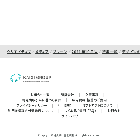
クリエイティブ
メディア
ブレーン
2021年10月号
特集一覧
デザイン
お知らせ一覧
|
運営会社
|
免責事項
|
特定商取引法に基づく表示
|
広告掲載・協賛のご案内
|
プライバシーポリシー
|
利用規約
|
オプトアウトについて
|
利用者情報の外部送信について
|
よくあるご質問（FAQ）
|
お問合せ
|
サイトマップ
Copyright © 株式会社宣伝会議. All rights reserved.