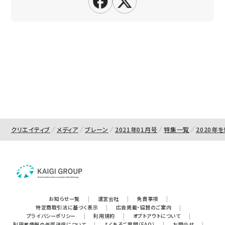
クリエイティブ
メディア
ブレーン
2021年01月号
特集一覧
2020年
お知らせ一覧
|
運営会社
|
免責事項
|
特定商取引法に基づく表示
|
広告掲載・協賛のご案内
|
プライバシーポリシー
|
利用規約
|
オプトアウトについて
|
利用者情報の外部送信について
|
よくあるご質問（FAQ）
|
お問合せ
|