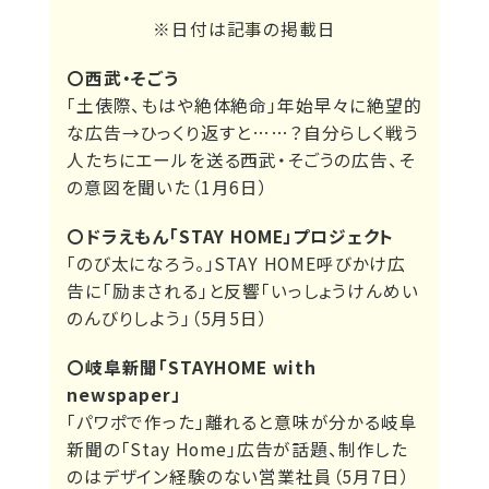
※日付は記事の掲載日
〇西武・そごう
「土俵際、もはや絶体絶命」年始早々に絶望的
な広告→ひっくり返すと……？自分らしく戦う
人たちにエールを送る西武・そごうの広告、そ
の意図を聞いた（1月6日）
〇ドラえもん「STAY HOME」プロジェクト
「のび太になろう。」STAY HOME呼びかけ広
告に「励まされる」と反響「いっしょうけんめい
のんびりしよう」（5月5日）
〇岐阜新聞「STAYHOME with
newspaper」
「パワポで作った」離れると意味が分かる岐阜
新聞の「Stay Home」広告が話題、制作した
のはデザイン経験のない営業社員（5月7日）