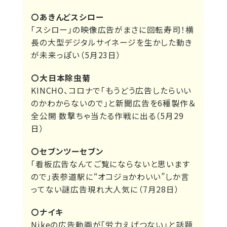
〇あきんどスシロー
「スシロー」の映像広告がまさに回転寿司！横
長の大型デジタルサイネージを生かした動き
が未来っぽい（5月23日）
〇大日本除虫菊
KINCHO、コロナで「もうどう広告したらいい
のかわからないので」と新聞広告を6種製作＆
全公開 数撃ちゃ当たる作戦に出る（5月29
日）
〇セブンツーセブン
「看板広告なんてご覧にならないと思います
ので」表参道駅に“オコジョかわいい”しか言
ってない謎広告現れ大人気に（7月28日）
〇ナイキ
Nikeの広告動画が「労力えげつない」と話題