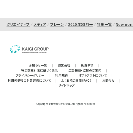
クリエイティブ
メディア
ブレーン
2020年08月号
特集一覧
New no
お知らせ一覧
|
運営会社
|
免責事項
|
特定商取引法に基づく表示
|
広告掲載・協賛のご案内
|
プライバシーポリシー
|
利用規約
|
オプトアウトについて
|
利用者情報の外部送信について
|
よくあるご質問（FAQ）
|
お問合せ
|
サイトマップ
Copyright © 株式会社宣伝会議. All rights reserved.