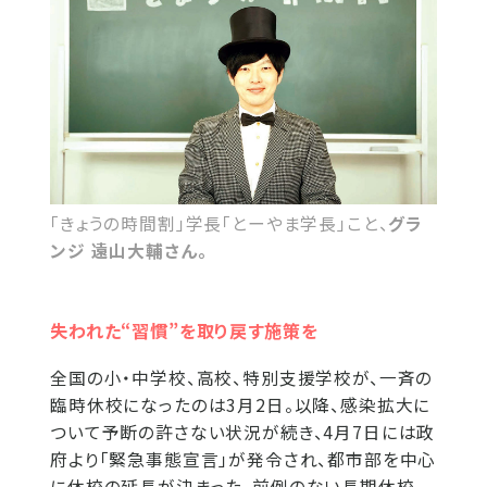
「きょうの時間割」学長「とーやま学長」こと、
グラ
ンジ 遠山大輔さん。
失われた“習慣”を取り戻す施策を
全国の小・中学校、高校、特別支援学校が、一斉の
臨時休校になったのは3月2日。以降、感染拡大に
ついて予断の許さない状況が続き、4月7日には政
府より「緊急事態宣言」が発令され、都市部を中心
に休校の延長が決まった。前例のない長期休校