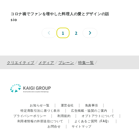
コロナ禍でファンを増やした料理人の愛とデザインの話
sio
1
2
クリエイティブ
メディア
ブレーン
特集一覧
お知らせ一覧
|
運営会社
|
免責事項
|
特定商取引法に基づく表示
|
広告掲載・協賛のご案内
|
プライバシーポリシー
|
利用規約
|
オプトアウトについて
|
利用者情報の外部送信について
|
よくあるご質問（FAQ）
|
お問合せ
|
サイトマップ