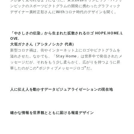
ンピックのスポーツピクトグラムの開発に携わったグラフィック
デザイナー廣村正彰さんにWithコロナ時代のデザインを聞く。
「やさしさの伝染」から生まれた拡散されるロゴ HOPE.HOME.L
OVE.
大垣ガクさん（アシタノシカク 代表）
新型コロナ禍は、街やインターネット上にロゴやピクトグラムを
溢れさせた。なかでも、「Stay Home」は世界中で発信されたメ
ッセージだが、それをもう少し柔らかく、広がりを持つように昇
華したのがこの“ポジティブメッセージロゴ”だ。
人に伝え人を動かすデータビジュアライゼーションの現在地
確かな情報を世界観とともに届ける報道デザイン