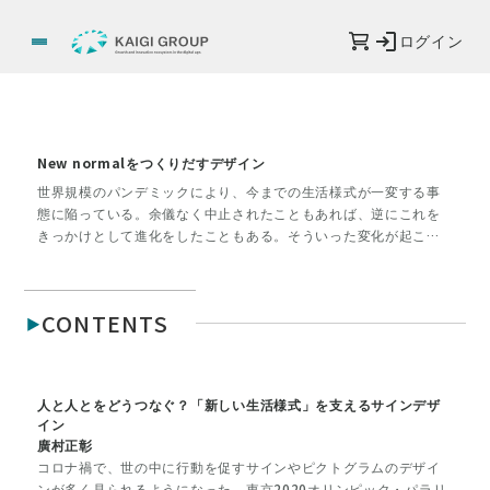
ログイン
New normalをつくりだすデザイン
世界規模のパンデミックにより、今までの生活様式が一変する事
態に陥っている。余儀なく中止されたこともあれば、逆にこれを
きっかけとして進化をしたこともある。そういった変化が起こっ
ている中、企業、ブランドはどのように行動し、発信をしていっ
たのか。今回の特集では、世界、日本におけるNew normalを生
み出すデザインとコミュニケーションの事例について取り上げて
CONTENTS
いく。自社の存在意義、パーパスを明確にしていたからこそ、緊
急下においても行動を起こすことができた企業、クリエイターた
ち。彼らの取り組みから、次の一歩を踏み出すヒントを見つけて
いく。
人と人とをどうつなぐ？「新しい生活様式」を支えるサインデザ
イン
廣村正彰
コロナ禍で、世の中に行動を促すサインやピクトグラムのデザイ
ンが多く見られるようになった。東京2020オリンピック・パラリ