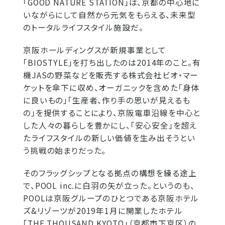
「GOOD NATURE STATION」は、京都の中心地に
いながらにして自然から元気をもらえる、未来型
のトータルライフスタイル施設だ。
京阪ホールディングスが新規事業として
「BIOSTYLE」を打ち出したのは2014年のこと。有
機JASの野菜などを販売する株式会社ビオ・マー
ケットを傘下に収め、オーガニックを含めた「身体
に良いもの」「生産者、作り手の思いが見えるも
の」を提供することにより、京阪電車沿線を中心と
した人々の暮らしを豊かにし、「安心安全」を超え
たライフスタイルの新しい価値を生み出そうとい
う挑戦の始まりだった。
そのフラッグシップとなる拠点の構想を練る途上
で、POOL inc.に白羽の矢が立った。というのも、
POOLは京阪グループのひとつである京阪ホテル
ズ&リゾーツが2019年1月に開業したホテル
「THE THOUSAND KYOTO」（京都市下京区）の