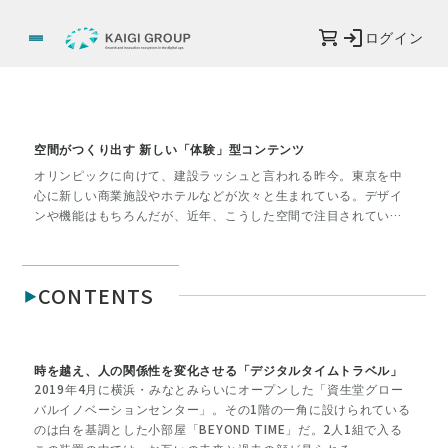
ログイン
空間がつくり出す 新しい「体験」型コンテンツ
オリンピックに向けて、建設ラッシュと言われる昨今。東京を中
心に新しい商業施設やホテルなどが次々と生まれている。デザイ
ンや機能はもちろんだが、近年、こうした空間で注目されている
のが「体験」だ。それはエンターテインメント的な特別なものだ
けではなく、そこで得られる「体験」は企業ブランドなどの理念
や思い、技術や新たな価値観など。それは時に目に見えないもの
CONTENTS
であったり、かたちがないものかもしれないが、その空間を訪れ
ることで確実に得られるものだ。本特集では、2019年に日本各地
に誕生した商業施設やホテル、パブリックスペースなど8つの事例
を取材。その空間がどのようなコンセプトを持って生まれ、訪れ
時を越え、人の関係性を変化させる「デジタルタイムトラベル」
た人にどのような体験をもたらすのか、企画に携わった人たちに
2019年4月に横浜・みなとみらいにオープンした「資生堂グロー
話を聞いた。
バルイノベーションセンター」。その1階の一角に設けられている
のは白を基調とした小部屋「BEYOND TIME」だ。2人1組で入る