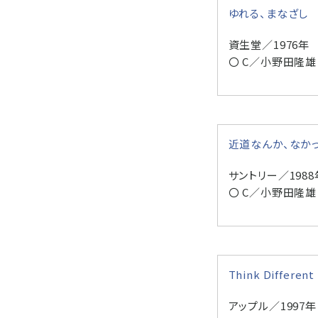
ゆれる、まなざし
資生堂／1976年
〇 C／小野田隆雄
近道なんか、なか
サントリー／1988
〇 C／小野田隆雄
Think Different
アップル／1997年