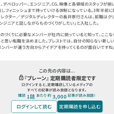
、デベロッパー、エンジニア、CG、映像と各領域のスタッフが揃
しフィニッシュまで持っていける体制になっている。3年半前にB
ィレクター／デジタルディレクターの長井崇行さんは、前職はク
エンジニアと話しながらものづくりがしたい」と入社した。
は、ものづくりに必要なメンバーが社内に揃っていると知って、ここ
と思い転職を決めました。ブレストでは、自分の知らない新し
メンバーが違う方向からアイデアを持ってくるのが面白いですね」
この先の内容は...
『
ブレーン
』 定期購読者限定です
ログインすると、定期購読しているメディアの
すべての記事が読み放題となります。
購読
1誌
あたり 約
3,000
記事が読み放題！
ログインして読む
定期購読を申し込む