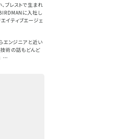
い、ブレストで生まれ
IRDMANに入社し
リエイティブエージェ
ならエンジニアと近い
い技術の話もどんど
 …