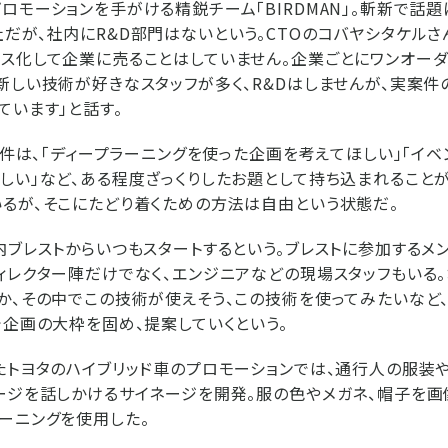
ロモーションを手がける精鋭チーム「BIRDMAN」。斬新で話
だが、社内にR&D部門はないという。CTOのコバヤシタケルさ
ス化して企業に売ることはしていません。企業ごとにワンオー
新しい技術が好きなスタッフが多く、R&Dはしませんが、実案件
ています」と話す。
る案件は、「ディープラーニングを使った企画を考えてほしい」「イ
しい」など、ある程度ざっくりしたお題として持ち込まれること
るが、そこにたどり着くための方法は自由という状態だ。
内ブレストからいつもスタートするという。ブレストに参加するメ
ィレクター陣だけでなく、エンジニアなどの現場スタッフもいる
か、その中でこの技術が使えそう、この技術を使ってみたいなど
で企画の大枠を固め、提案していくという。
たトヨタのハイブリッド車のプロモーションでは、通行人の服装
ージを話しかけるサイネージを開発。服の色やメガネ、帽子を画
ーニングを使用した。