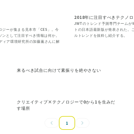
2018年に注目すべきテクノ
JWTのトレンド予測専門チームが毎年
ジーが集まる見本市「CES」。今
トの日本語最新版が発表された。
ソンとして注目すべき情報は何か。
ルトレンドを抜粋し紹介する。
メディア環境研究所の加藤薫さんに解
来るべき試合に向けて素振りを絶やさない
クリエイティブ×テクノロジーで0から1を生みだ
す場所
1