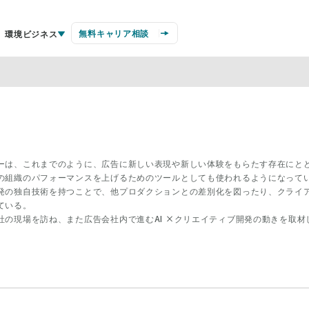
無料キャリア相談
環境ビジネス
ーは、これまでのように、広告に新しい表現や新しい体験をもらたす存在にとど
の組織のパフォーマンスを上げるためのツールとしても使われるようになって
発の独自技術を持つことで、他プロダクションとの差別化を図ったり、クライ
ている。
社の現場を訪ね、また広告会社内で進むAI ×クリエイティブ開発の動きを取