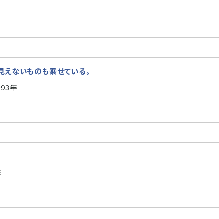
、見えないものも乗せている。
93年
年