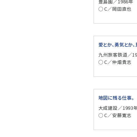
豊島園／1986年
◯ C／岡田直也
愛とか、勇気とか
九州旅客鉄道／19
◯ C／仲畑貴志
地図に残る仕事。
大成建設／1993
◯ C／安藤寛志