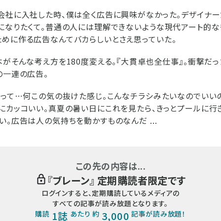
会社に入社した時、僕は全く広告に興味がなかった。デザイナー
になりたくて。普通の人には理解できないような現代アート的な
めに作る広告なんてバカらしいとさえ思っていた。
本がそんな考え方を180度変える。『大貫卓也全仕事』。衝撃だ
の一連の広告。
」って⋯何この気の抜けた感じ。こんなチラシみたいなのでいい
にカッコいい。真夏の暑い日にこれを見たら、きっとプールに行き
い。広告は人の気持ちを動かすものなんだ ...
この先の内容は...
『
ブレーン
』 定期購読者限定です
ログインすると、定期購読しているメディアの
すべての記事が読み放題となります。
購読
1誌
あたり 約
3,000
記事が読み放題！