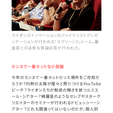
ライオンズイノベーションのファイナリストプレゼ
ンテーションが行われる「スクリーン2」ルーム。審
査員との活発な質疑応答が行われた。
カンヌで一番ホットな小部屋
今年のカンヌで一番ホットだった場所をご存知だ
ろうか？灼熱の太陽が燦々と照りつけるYouTube
ビーチ？ライオンたちが魅惑の輝きを放つルミエ
ール・シアター？綺羅星のようなセレブやスターク
リエイターのセミナーが行われるドビュッシー・シ
アター？どれも間違ってはいないのだが、個人的