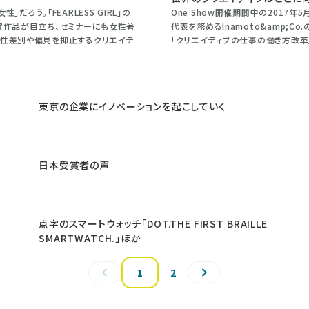
ろう。「FEARLESS GIRL」の
One Show開催期間中の2017
賞作品が目立ち、セミナーにも女性著
代表を務めるInamoto&amp;C
（性差別や偏見を抑止するクリエイテ
「クリエイティブの仕事の働き方改革
東京の企業にイノベーションを起こしていく
日本受賞者の声
点字のスマートウォッチ「DOT.THE FIRST BRAILLE
SMARTWATCH.」ほか
1
2