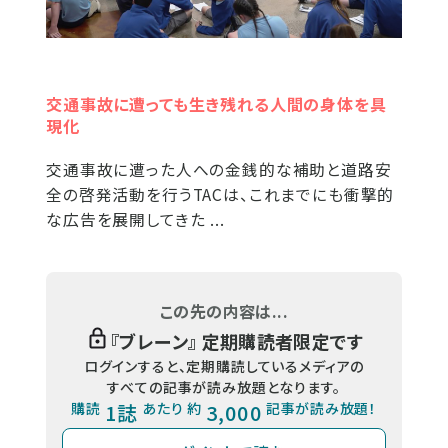
交通事故に遭っても生き残れる人間の身体を具
現化
交通事故に遭った人への金銭的な補助と道路安
全の啓発活動を行うTACは、これまでにも衝撃的
な広告を展開してきた ...
この先の内容は...
『
ブレーン
』 定期購読者限定です
ログインすると、定期購読しているメディアの
すべての記事が読み放題となります。
購読
1誌
あたり 約
3,000
記事が読み放題！