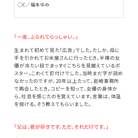
◯C／福本ゆみ
「一度、ふられてらっしゃい。」
生まれて初めて見た「広告」でした。たしか、母に
手を引かれてお米屋さんに行ったとき。半裸の女
優が冷たい目でまっすぐこちらを見据えているポ
スター。こわくて釘付けでした。当時まだ字が読め
なかったのですが、20年以上たって、岩崎事務所
で再会したとき。コピーを知って、女優の身体か
ら、吐息を感じたのを覚えています。言葉は、体温
を授ける。そう教えてもらいました。
「父は、君が好きです。ただ、それだけです。」