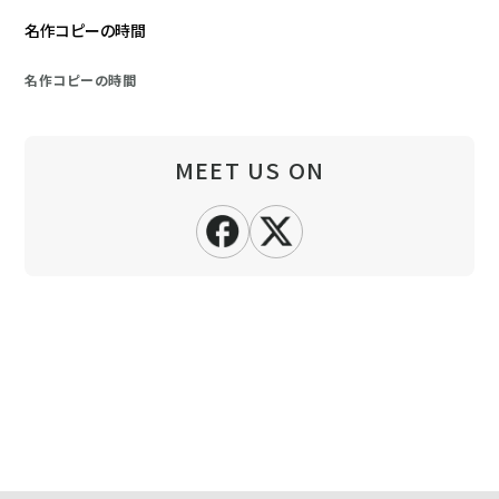
名作コピーの時間
名作コピーの時間
MEET US ON