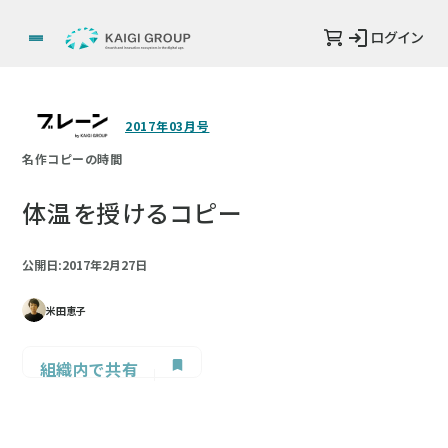
ログイン
2017年03月号
名作コピーの時間
体温を授けるコピー
公開日:2017年2月27日
米田恵子
組織内で共有