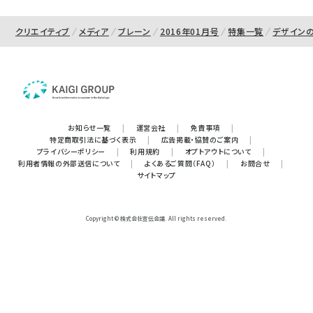
クリエイティブ
メディア
ブレーン
2016年01月号
特集一覧
デザイン
お知らせ一覧
|
運営会社
|
免責事項
|
特定商取引法に基づく表示
|
広告掲載・協賛のご案内
|
プライバシーポリシー
|
利用規約
|
オプトアウトについて
|
利用者情報の外部送信について
|
よくあるご質問（FAQ）
|
お問合せ
|
サイトマップ
Copyright © 株式会社宣伝会議. All rights reserved.