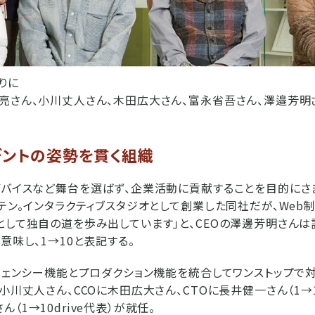
りに
亮さん、小川丈人さん、木田広大さん、富永省吾さん、澤邉芳明
デントの姿勢を貫く組織
デバイスなど舞台を選ばず、企業活動に貢献することを目的に
・テン。インタラクティブスタジオとして創業した同社だが、Web
として独自の道を歩み出しています」と、CEOの澤邊芳明さんは
意味し、1→10と表記する。
ージェンシー機能とプロダクション機能を統合してワンストップで
小川丈人さん、CCOに木田広大さん、CTOに長井健一さん（1→10R
（1→10drive代表）が就任。