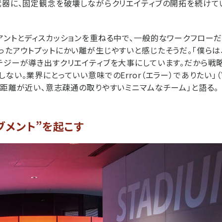
武器に、固定観念を破壊しながらクリエイティブの開拓を続けて
アントとディスカッションを重ねる中で、一般的なワークフロー
ったアウトプットにかい離が生じやすいと感じたそうだ。「僕らは
テジーが導き出すクリエイティブを大事にしています。だから戦
ない。業界にとっていい意味でのError（エラー）でありたい」
と距離が近い、意志疎通の取りやすいミニマムなチーム」と語る。
ーブメント”を起こす