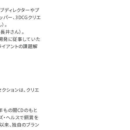
ィブディレクターやプ
パー、3DCGクリエ
）。
O長井さん）。
究開発に従事していた
ライアントの課題解
クションは、クリエ
年もの間CDのもと
ズ・ヘルスで銅賞を
以来、独自のブラン