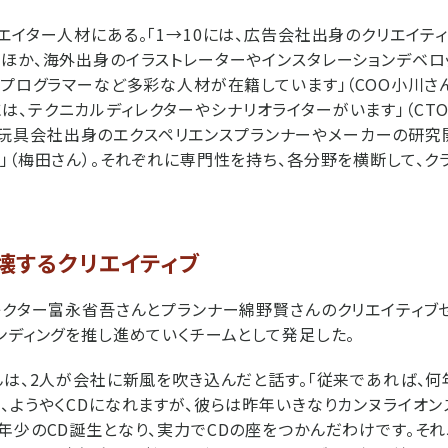
エイター人材にある。「1→10には、広告会社出身のクリエイテ
ほか、海外出身のイラストレーターやインスタレーションデベロッ
、プログラマーなど多彩な人材が在籍しています」（COO小川さん
icsには、テクニカルディレクターやシナリオライターがいます」（CT
eには、玩具会社出身のエクスペリエンスプランナーやメーカーの研
」（梅田さん）。それぞれに専門性を持ち、各分野を横断して、ク
壊するクリエイティブ
レクター富永省吾さんとプランナー綿野賢さんのクリエイティブセ
ンディングを推し進めていくチームとして発足した。
んは、2人が会社に新風を吹き込んだと話す。「従来であれば、何
、ようやくCDになれますが、彼らは昨年いきなりカンヌライオン
年少のCD誕生となり、実力でCDの座をつかんだわけです。それ