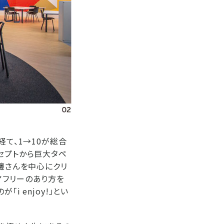
経て、1→10が総合
セプトから巨大タペ
澤邊さんを中心にクリ
アフリーのあり方を
 enjoy!」とい