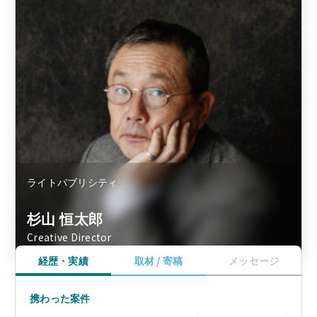
ライトパブリシティ
杉山 恒太郎
Creative Director
経歴・実績
取材 / 寄稿
メッセージ
携わった案件