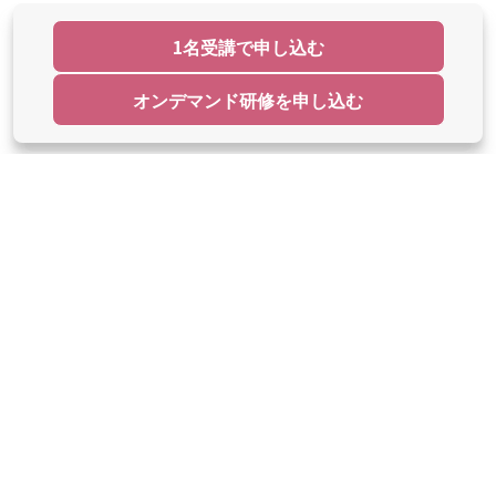
1名受講で申し込む
MEET US ON
オンデマンド研修を申し込む
クリエイティブ
教育講座
お知らせ一覧
|
運営会社
|
免責事項
|
特定商取引法に基づく表示
|
広告掲載・協賛のご案内
|