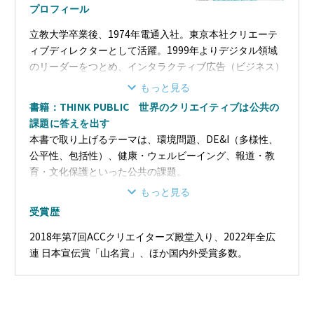
プロフィール
立教大学卒業後、1974年電通入社。東京本社クリエーテ
ィブディレクターとして活躍。1999年よりデジタル領域
のリーダーをつとめ、インタラクティブ広告（ビジネス）
の確立に寄与。トラディショナル広告とインタラクティブ
もっと見る
広告の両方を熟知した数少ないエグゼクティブ クリエー
書籍：THINK PUBLIC 世界のクリエイティブは公共の
ティブディレクター。2005年取締役常務執行役員を経
課題に答えを出す
て、2012年ライトパブリシティへ移籍。2015年代表取締
本書で取り上げるテーマは、環境問題、DE&I（多様性、
役社長に就任。大阪芸術大学客員教授も務める。主な作品
公平性、包括性）、健康・ウェルビーイング、報道・教
は、小学館「ピッカピカの一年生」、セブンイレブン「セ
育・文化保護といった公共の課題。
ブンイレブンいい気分」、サントリーローヤル「ランボ
世界中の企業・行政・公的機関・NPO・NGOなどがどの
もっと見る
ー」シリーズなど。
ように取り組み、解決へとつなげていったのか。
受賞歴
そして、こうした課題に対して広告がどのような役割を果
たせるのか。
2018年第7回ACCクリエイターズ殿堂入り、2022年全広
また、本当の意味での「公共広告」とはどういうものなの
連 日本宣伝賞「山名賞」、ほか国内外受賞多数。
か。
著者の豊富な知見で事例を解説するとともに、これからの
広告の在り方として「THINK PBULIC」を提言する。