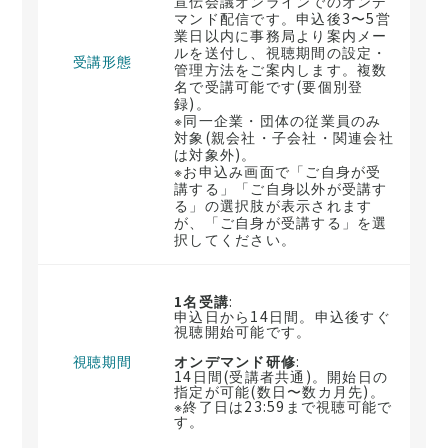
宣伝会議オンラインでのオンデ
マンド配信です。申込後3〜5営
業日以内に事務局より案内メー
ルを送付し、視聴期間の設定・
受講形態
管理方法をご案内します。複数
名で受講可能です(要個別登
録)。
※同一企業・団体の従業員のみ
対象(親会社・子会社・関連会社
は対象外)。
※お申込み画面で「ご自身が受
講する」「ご自身以外が受講す
る」の選択肢が表示されます
が、「ご自身が受講する」を選
択してください。
1名受講
:
申込日から14日間。申込後すぐ
視聴開始可能です。
視聴期間
オンデマンド研修
:
14日間(受講者共通)。開始日の
指定が可能(数日〜数カ月先)。
※終了日は23:59まで視聴可能で
す。