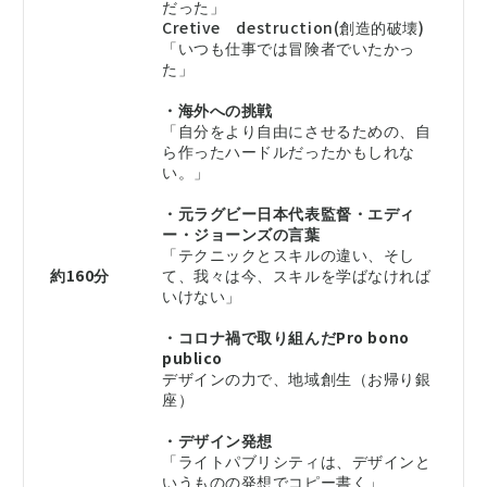
だった」
Cretive destruction(創造的破壊)
「いつも仕事では冒険者でいたかっ
た」
・海外への挑戦
「自分をより自由にさせるための、自
ら作ったハードルだったかもしれな
い。」
・元ラグビー日本代表監督・エディ
ー・ジョーンズの言葉
「テクニックとスキルの違い、そし
約160分
て、我々は今、スキルを学ばなければ
いけない」
・コロナ禍で取り組んだPro bono
publico
デザインの力で、地域創生（お帰り銀
座）
・デザイン発想
「ライトパブリシティは、デザインと
いうものの発想でコピー書く」