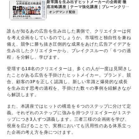
新常識を生み出すヒットメーカーの企画術 徹
底攻略講座｜テーマ強化講座｜ブレーンクリエ
イティブライブラリー
オンデマンド配信
誰もが知るあの広告を生み出した裏側で、クリエイターは何
を考え企画をしているのでしょうか。市場性と独自性を兼ね
備え、競争に勝ち抜き圧倒的な成果をあげた広告アイデアを
生み出したクリエイターから、ブレイクスルーの「６つの過
程」を分解し、学びます。
登壇する18名のクリエイターは、多くの人が一度は見聞きし
たことがある広告を手掛けたヒットメイカー。ブランド、競
合、顧客の3Pを正しく認識し、新しい常識と爆発的な成長
を生み出す思考の過程を、手掛けた数々の事例を紐解きなが
ら解説します。
また、本講座ではヒットの構造を６つのステップに分けて定
義。それぞれのステップに強みを持つクリエイターが１ステ
ップにつき3人ずつ講義します。三者三様の企画術を学び、
視座を広げることで、実務においても汎用性のある体系立っ
た企画の考え方を身につけます。