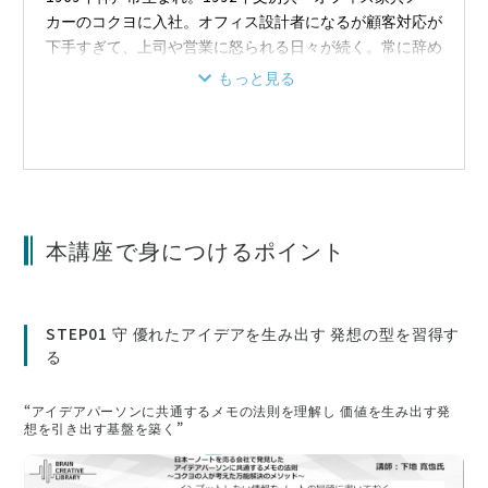
カーのコクヨに入社。オフィス設計者になるが顧客対応が
下手すぎて、上司や営業に怒られる日々が続く。常に辞め
たいと思いながら働いていたが、５年後、コクヨがフリー
もっと見る
アドレスを導入したことをきっかけに「働き方とオフィス
のあり方」を提案する業務に従事し、ワークスタイルを調
査、研究する面白さに取りつかれる。以来、行動観察、デ
ザイン思考、ロジカルシンキング、リーダーシップなど、
働く人の創造性と生産性を向上させるスキルやマインドの
研究を続け、これまでにビジネス書を当書籍を含め10冊
本講座で身につけるポイント
出版。常にメモを取りながら、自由で豊かな働き方を実践
するためのアウトプットを続けている。コクヨにおいて
も、顧客向け研修サービス、働き方改革コンサルティング
サービスの企画など数多くのプロジェクトマネジメント業
STEP01 守 優れたアイデアを生み出す 発想の型を習得す
務に従事。未来の働き方を研究するワークスタイル研究所
る
の所長、ファニチャー事業部の企画・販促・提案を統括す
る提案マーケティング部の部長などを経て、現在はコーポ
“アイデアパーソンに共通するメモの法則を理解し 価値を生み出す発
レートコミュニケーション室室長としてコクヨグループの
想を引き出す基盤を築く”
ブランド戦略や組織風土改革の推進に取り組んでいる。同
時に新しい働き方を模索して複業ワーカー（エスケイブレ