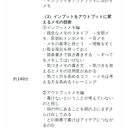
・インプットをアウトプットに活かす
メモ
（2）インプットをアウトプットに変
えるメモの技術
①インプットメモ編
・残念なメモの３タイプ ～全部メ
モ、尻切れトンボメモ、一言メモ
・メモの基準と持とう ～情報をすく
い取る視点を持っておく
・箇条書きで抜き書きする ～すべて
をメモしてはいけない
・気づきメモの書き方 ～気づきを加
えるとメモの活用度があがる
・気づく力を高めるコツ ～メモは考
約140分
える力を高めるトレーニング
②アウトプットメモ編
・書けないということが考えていない
のと同じ
・頭の中にあることを紙の上にまずさ
らけ出してみる
・どの順番で書けばアイデアにつなが
るのか