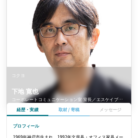
コクヨ
下地 寛也
コーポレートコミュニケーション室 室長／エスケイブレ
イン 代表
経歴・実績
取材 / 寄稿
メッセージ
プロフィール
1969年神戸市生まれ。1992年文房具・オフィス家具メー