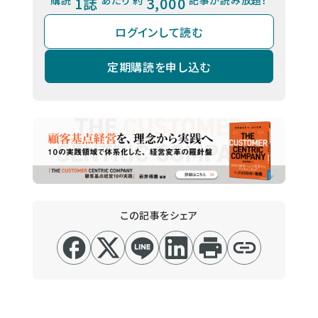
購読
1誌
あたり 約
3,000
記事が読み放題！
ログインして読む
定期購読を申し込む
この記事をシェア