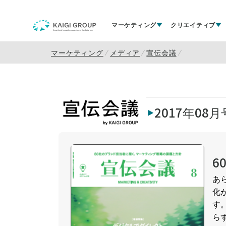
マーケティング
クリエイティブ
マーケティング
メディア
宣伝会議
2017年08月
6
あ
化
す
ら