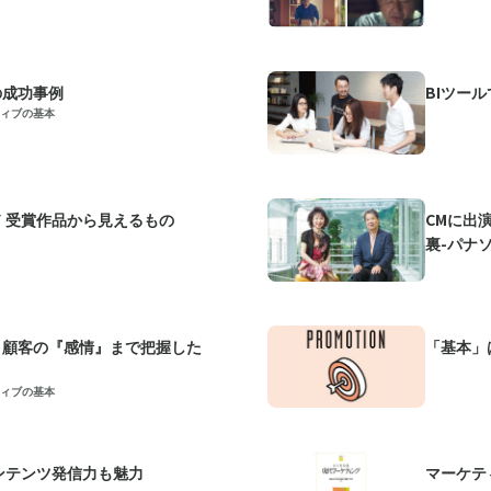
の成功事例
BIツー
ィブの基本
ド 受賞作品から見えるもの
CMに出
裏​-パナ
る 顧客の『感情』まで把握した
「基本」
ィブの基本
コンテンツ発信力も魅力
マーケテ