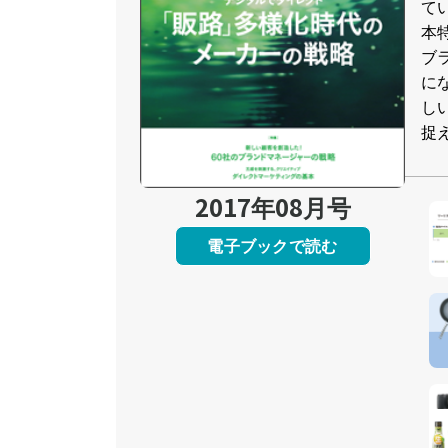
て
本
ブ
に
し
捉
2017年08月号
電子ブックで読む