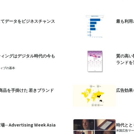
してデータをビジネスチャンス
最も利用さ
ティングはデジタル時代の今も
質の高い
ランドを
ィブの基本
商品を手掛けた 若きブランド
広告効果
vertising Week Asia
時代とと
米国広告マー