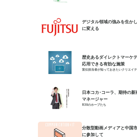
デジタル領域の強みを生か
に変える
歴史あるダイレクトマーケ
応用できる有効な施策
宣伝担当者が知っておきたいクリエイテ
日本コカ･コーラ、期待の新
マネージャー
R30のホープたち
分散型動画メディアと中国市場─ Ad
に参加して