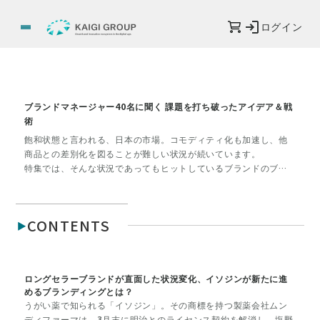
ログイン
ブランドマネージャー40名に聞く 課題を打ち破ったアイデア＆戦
術
飽和状態と言われる、日本の市場。コモディティ化も加速し、他
商品との差別化を図ることが難しい状況が続いています。
特集では、そんな状況であってもヒットしているブランドのブラ
ンドマネージャー43名を対象に、アンケートを実施。いま直面し
ている課題や、注目のメディアについて聞きました。また、後半
ではロングセラーブランドを抱えるいま注目の企業にインタビュ
CONTENTS
ーし、ブランドマネジメントや戦略や効果のあったプロモーショ
ン施策について紹介しています。ヒット商品を担当するブランド
マネージャーの戦略に、飽和市場での戦い方を学びます。
ロングセラーブランドが直面した状況変化、イソジンが新たに進
めるブランディングとは？
うがい薬で知られる「イソジン」。その商標を持つ製薬会社ムン
ディファーマは、3月末に明治とのライセンス契約を解消し、塩野