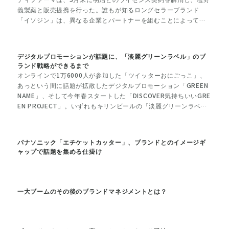
義製薬と販売提携を行った。誰もが知るロングセラーブランド
「イソジン」は、異なる企業とパートナーを組むことによって、
どのようなブランドへと変化していくのだろうか。
デジタルプロモーションが話題に、「淡麗グリーンラベル」のブ
ランド戦略ができるまで
オンラインで1万6000人が参加した「ツイッターおにごっこ」、
あっという間に話題が拡散したデジタルプロモーション「GREEN
NAME」、そして今年春スタートした「DISCOVER気持ちいいGRE
EN PROJECT」。いずれもキリンビールの「淡麗グリーンラベ
ル」のブランド担当者とデジタルマーケティング担当者が中心と
なり、チームワークで生み出したブランドコミュニケーションの
事例だ。キーマンとなった3人に集まってもらい、そうした施策が
パナソニック「エチケットカッター」、ブランドとのイメージギ
どう生まれたのか、コミュニケーションの「場」に参加した。
ャップで話題を集める仕掛け
一大ブームのその後のブランドマネジメントとは？