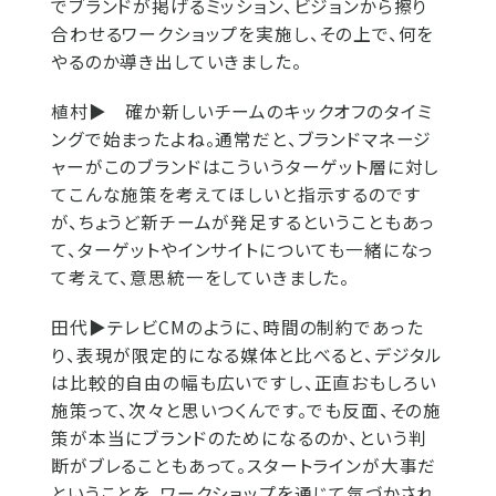
でブランドが掲げるミッション、ビジョンから擦り
合わせるワークショップを実施し、その上で、何を
やるのか導き出していきました。
植村▶
確か新しいチームのキックオフのタイミ
ングで始まったよね。通常だと、ブランドマネージ
ャーがこのブランドはこういうターゲット層に対し
てこんな施策を考えてほしいと指示するのです
が、ちょうど新チームが発足するということもあっ
て、ターゲットやインサイトについても一緒になっ
て考えて、意思統一をしていきました。
田代▶
テレビCMのように、時間の制約であった
り、表現が限定的になる媒体と比べると、デジタル
は比較的自由の幅も広いですし、正直おもしろい
施策って、次々と思いつくんです。でも反面、その施
策が本当にブランドのためになるのか、という判
断がブレることもあって。スタートラインが大事だ
ということを、ワークショップを通じて気づかされ