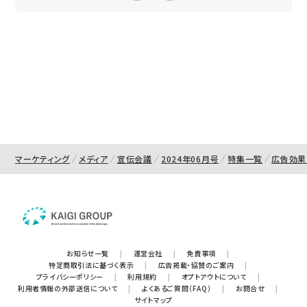
マーケティング
メディア
宣伝会議
2024年06月号
特集一覧
広告効果
お知らせ一覧
|
運営会社
|
免責事項
|
特定商取引法に基づく表示
|
広告掲載・協賛のご案内
|
プライバシーポリシー
|
利用規約
|
オプトアウトについて
|
利用者情報の外部送信について
|
よくあるご質問（FAQ）
|
お問合せ
|
サイトマップ