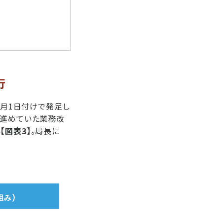
行
4月1日付けで発足し
で進めていた業務改
い
【図表3】
。局長に