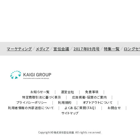
マーケティング
メディア
宣伝会議
2017年09月号
特集一覧
ロングセ
お知らせ一覧
|
運営会社
|
免責事項
|
特定商取引法に基づく表示
|
広告掲載・協賛のご案内
|
プライバシーポリシー
|
利用規約
|
オプトアウトについて
|
利用者情報の外部送信について
|
よくあるご質問（FAQ）
|
お問合せ
|
サイトマップ
Copyright © 株式会社宣伝会議. All rights reserved.