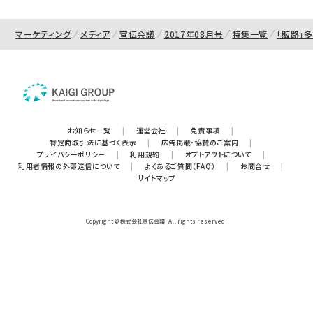
マーケティング
メディア
宣伝会議
2017年08月号
特集一覧
「販路」
お知らせ一覧
|
運営会社
|
免責事項
|
特定商取引法に基づく表示
|
広告掲載・協賛のご案内
|
プライバシーポリシー
|
利用規約
|
オプトアウトについて
|
利用者情報の外部送信について
|
よくあるご質問（FAQ）
|
お問合せ
|
サイトマップ
Copyright © 株式会社宣伝会議. All rights reserved.