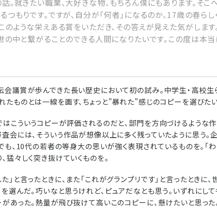
の話。就きたい職業、大好きな物、もちろん僕にもあります。そこ
るつもりです。ですが、自分が「何者」になるのか、17歳の春らし
回このような栄えある賞をいただき、その答えが見えた気がします
、世の中と繋がることのできる人間になりたいです。この度は本当
伝会議賞が歩んできた長い歴史において初の試み。中学生・高校生
れたものとは一線を画す、ちょっと"暴れた"感じのコピーを選びたい
ではこういうコピーが評価されるのだと、部門を方向づけるような
審査会には、そういう作品が想像以上に多く残っていたように思う。
でも、10代の若者の等身大の思いが強く表現されているものを。「わ
、猛々しく突き抜けていくものを。
した」と言ったときに、また「これがグランプリです」と言ったときに
ーを選んだ。巧いなと思うけれど、ピュアだなとも思う。いずれにして
ーがあった。熱量が飛び抜けて高いこのコピーに、懸けたいと思った