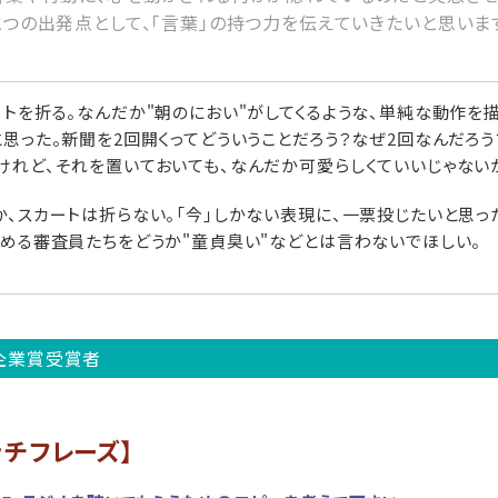
つの出発点として、「言葉」の持つ力を伝えていきたいと思いま
ートを折る。なんだか"朝のにおい"がしてくるような、単純な動作を
と思った。新聞を2回開くってどういうことだろう？なぜ2回なんだろ
けれど、それを置いておいても、なんだか可愛らしくていいじゃない
、スカートは折らない。「今」しかない表現に、一票投じたいと思った
求める審査員たちをどうか"童貞臭い"などとは言わないでほしい。
企業賞受賞者
ャッチフレーズ】