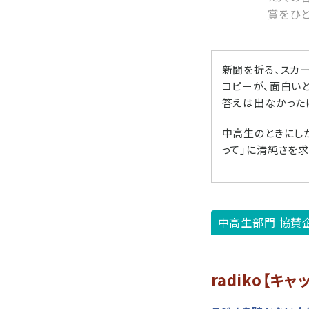
賞をひと
新聞を折る、スカ
コピーが、面白い
答えは出なかった
中高生のときにしか
って」に清純さを
中高生部門 協賛
radiko【キ