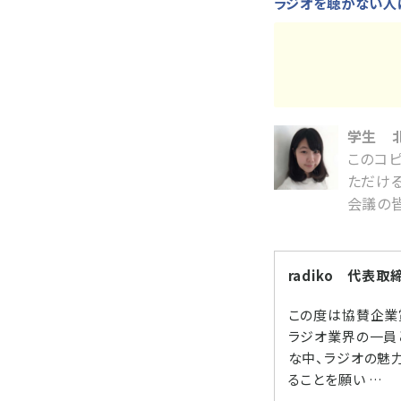
ラジオを聴かない人
学生 北
このコピ
ただけ
会議の皆
radiko 代表
この度は協賛企業
ラジオ業界の一員
な中、ラジオの魅
ることを願い …