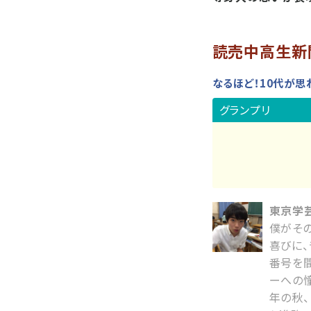
読売中高生新
なるほど！10代が思
グランプリ
東京学芸
僕がそ
喜びに
番号を間
ーへの憧
年の秋