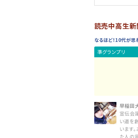
読売中高生新
なるほど！10代が思
準グランプリ
早稲田大
宣伝会
い道を
います
た人の