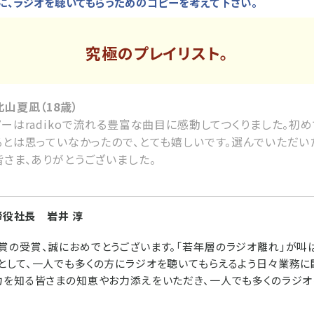
に、ラジオを聴いてもらうためのコピーを考えて下さい。
究極のプレイリスト。
山夏凪（18歳）
ーはradikoで流れる豊富な曲目に感動してつくりました。初
るとは思っていなかったので、とても嬉しいです。選んでいただ
さま、ありがとうございました。
取締役社長 岩井 淳
賞の受賞、誠におめでとうございます。「若年層のラジオ離れ」が叫
として、一人でも多くの方にラジオを聴いてもらえるよう日々業務に
力を知る皆さまの知恵やお力添えをいただき、一人でも多くのラジ