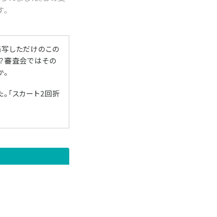
す。
描写しただけのこの
う？審査会ではその
か。
。「スカート2回折