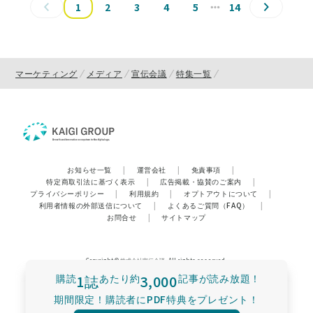
1
2
3
4
5
14
マーケティング
メディア
宣伝会議
特集一覧
お知らせ一覧
|
運営会社
|
免責事項
|
特定商取引法に基づく表示
|
広告掲載・協賛のご案内
|
プライバシーポリシー
|
利用規約
|
オプトアウトについて
|
利用者情報の外部送信について
|
よくあるご質問（FAQ）
|
お問合せ
|
サイトマップ
Copyright © 株式会社宣伝会議. All rights reserved.
購読
1誌
あたり
約
3,000
記事が読み放題！
期間限定！購読者にPDF特典をプレゼント！