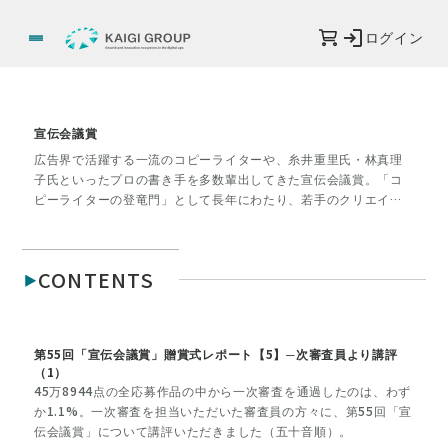
ログイン
宣伝会議賞
広告界で活躍する一流のコピーライターや、糸井重里氏・林真理
子氏といったプロの書き手を多数輩出してきた宣伝会議賞。「コ
ピーライターの登竜門」として長年にわたり、若手のクリエイタ
ーやクリエイターを目指す方々にチャンスの場を提供してきまし
た。
CONTENTS
第55回「宣伝会議賞」贈賞式レポート【5】─次審査員より講評
（1）
45万8944点の全応募作品の中から一次審査を通過したのは、わず
か1.1%。一次審査を担当いただいた審査員の方々に、第55回「宣
伝会議賞」について講評いただきました（五十音順）。