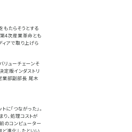
をもたらそうとする
し、第4次産業革命とも
ディアで取り上げら
バリューチェーンそ
決定版インダストリ
際営業部副部長 尾木
トに「つながった」。
まり、処理コストが
年前のコンピューター
ほど進化したといい