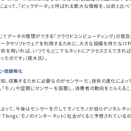
れによって、「ビックデータ」と呼ばれる膨大な情報を、以前と比
じてデータの管理ができる「クラウドコンピューティング」の普
データやソフトウェアを利用するために、大きな設備を持たなけ
技術を用いれば、いつでもどこでもネットにアクセスさえできれ
ったのです」（尾木氏）。
化・低価格化
知、収集するために必要なのがセンサーだ。技術の進化によっ
。「モノ」や空間にセンサーを設置し、消費者の動向をとらえる
よって、今後はセンサーを介してモノとモノが自らデジタルネッ
netof Things：モノのインターネット）社会がくると予想されている