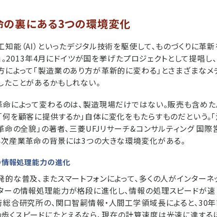
命の裏にある3つの環境変化
工知能（AI）といったデジタル技術を駆使して、ものづくりに革新
0」。2013年4月にドイツが国を挙げたプロジェクトとして提唱
方によって「製造業のあり方が革新的に変わる」とさまざまなメ
したことがあるかもしれない。
革命によって変わるのは、製造現場だけではない。販売も含めた
「何を顧客に提供するか」自体に変化をもたらすものだという。「
業革命の全貌」の著者、三菱UFJリサーチ&コンサルティング 国
4次産業革命の背景には3つの大きな環境変化がある。
ーの情報処理能力の進化
発的な普及、またスマートフォンによって、多くの人がインターネッ
ターの情報処理能力が格段に進化し、情報の処理スピードが速
術総合研究所の、関口智嗣情報・人間工学領域長によると、30
歩くスピードにたとえるなら、現在の計算速度は光速に達する