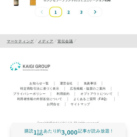
1
2
3
マーケティング
メディア
宣伝会議
お知らせ一覧
|
運営会社
|
免責事項
|
特定商取引法に基づく表示
|
広告掲載・協賛のご案内
|
プライバシーポリシー
|
利用規約
|
オプトアウトについて
|
利用者情報の外部送信について
|
よくあるご質問（FAQ）
|
お問合せ
|
サイトマップ
Copyright © 株式会社宣伝会議. All rights reserved.
購読
1誌
あたり
約
3,000
記事が読み放題！