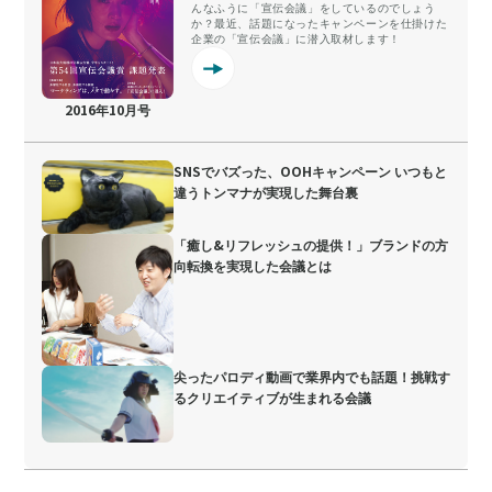
んなふうに「宣伝会議」をしているのでしょう
か？最近、話題になったキャンペーンを仕掛けた
企業の「宣伝会議」に潜入取材します！
2016年10月号
SNSでバズった、OOHキャンペーン いつもと
違うトンマナが実現した舞台裏
「癒し&リフレッシュの提供！」ブランドの方
向転換を実現した会議とは
尖ったパロディ動画で業界内でも話題！挑戦す
るクリエイティブが生まれる会議