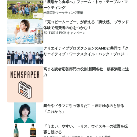
「農場から食卓へ」ファーム・トゥ・テーブル・マ
ーケティング
米国広告マーケティング事情
「完コピームービー」が伝える「爽快感」 ブランド
体験で消費者の心をつかむ！
EDITOR'S PICK キャンペーン
クリエイティブプロダクションのAMDと共同で「ク
リエイティブ・ワークスタイル・ハック・プロジェ
クト」を発足
高まる読者応答部門の役割 新聞各社、顧客満足に注
力
舞台やドラマに引っ張りだこ－岸井ゆきのと語る
「これから」
「うまい、やすい、トリス」ウイスキーの裾野を拡
張し続ける
ロングセラーブランドのコミュニケーション戦略