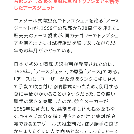
苦節55年、改良を重ねに重ねトップシェアを獲得
したアースジェット
エアゾール式殺虫剤でトップシェアを誇る「アース
ジェット」が、1996年の発売から20周年を迎えた。
販売元のアース製薬が、同カテゴリーでトップシェ
アを獲るまでには試行錯誤を繰り返しながら55
年もの年月がかかっている。
日本で初めて噴霧式殺虫剤が発売されたのは、
1929年。「アースジェット」の原型「アース」である。
「アース」は、ユーザーが薬液をタンクに移し替え
て手動で吹き付ける噴霧式だったため、使用する
際に手間がかかることがネックだった。この使い
勝手の悪さを克服したのが、競合メーカーが
1952年に発売した、薬剤を移し替える必要もな
く、キャップ部分を指で押さえるだけで薬剤が噴
霧できるエアゾール式殺虫剤だ。使い勝手の良さ
からまたたくまに人気商品となっていった。アース