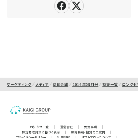
マーケティング
メディア
宣伝会議
2016年09月号
特集一覧
ロングセ
お知らせ一覧
|
運営会社
|
免責事項
|
特定商取引法に基づく表示
|
広告掲載・協賛のご案内
|
プライバシーポリシー
|
利用規約
|
オプトアウトについて
|