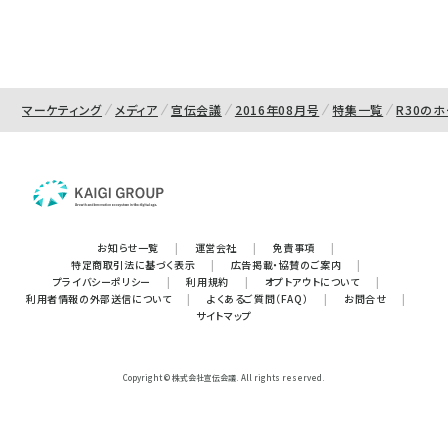
マーケティング
メディア
宣伝会議
2016年08月号
特集一覧
R30の
お知らせ一覧
|
運営会社
|
免責事項
|
特定商取引法に基づく表示
|
広告掲載・協賛のご案内
|
プライバシーポリシー
|
利用規約
|
オプトアウトについて
|
利用者情報の外部送信について
|
よくあるご質問（FAQ）
|
お問合せ
|
サイトマップ
Copyright © 株式会社宣伝会議. All rights reserved.