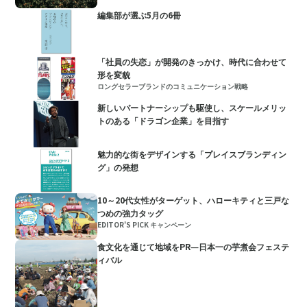
編集部が選ぶ5月の6冊
「社員の失恋」が開発のきっかけ、時代に合わせて
形を変貌
ロングセラーブランドのコミュニケーション戦略
新しいパートナーシップも駆使し、スケールメリッ
トのある「ドラゴン企業」を目指す
魅力的な街をデザインする「プレイスブランディン
グ」の発想
10～20代女性がターゲット、ハローキティと三戸な
つめの強力タッグ
EDITOR'S PICK キャンペーン
食文化を通じて地域をPR―日本一の芋​煮会フェステ
ィバル