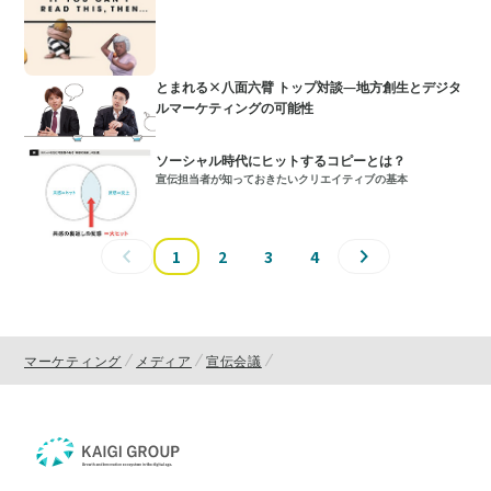
とまれる×八面六臂 トップ対談―地方創生とデジタ
ルマーケティングの可能性
ソーシャル時代にヒットするコピーとは？
宣伝担当者が知っておきたいクリエイティブの基本
1
2
3
4
マーケティング
メディア
宣伝会議