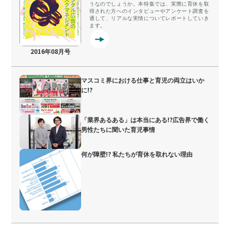
うなのでしょうか。本特集では、実際に育休を取
得された方へのインタビューやアンケート調査を
通して、リアルな実情についてレポートしていき
ます。
2016年08月号
マスコミ界における仕事と育児の両立はいか
に!?
「業界あるある」は本当にある!?広告界で働く
男性たちに聞いた育児事情
何が障壁!? 私たちが育休を取れない理由