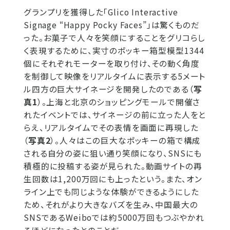
グランプリを獲得した「Glico Interactive​
Signage “Happy Pocky Faces”」は驚​くものだ
った。お菓子で人々を笑顔にする​ことをグリコらし
く表現するために、実寸​のポッキー箱型模型1344
個にそれぞれ​モーターを取り付け、その動く角度
を制御​して映像をリアルタイムに表示する5メー​ト
ル四方の巨大サイネージを開発したの​である（
写
真1
）。上海と北京のショッピン​グモールで開催さ
れたイベントでは、サイ​ネージの前に立った人をと
らえ、リアルタ​イムでその表情を画面に再現した
（
写真​2
）。人々はこの巨大なポッキーの箱で構​成
される自分の姿に狙い通り笑顔になり、​SNSにも
積極的に投稿する姿が見られた。​動画サイトの再
生回数は1,200万回にも​上ったという。また、オン
ライン上でも同​じような体験ができるようにした
ため、そ​れがより大きなバズを生み、中国最大の​
SNSであるWeiboでは約5000万回もつ​ぶやかれ