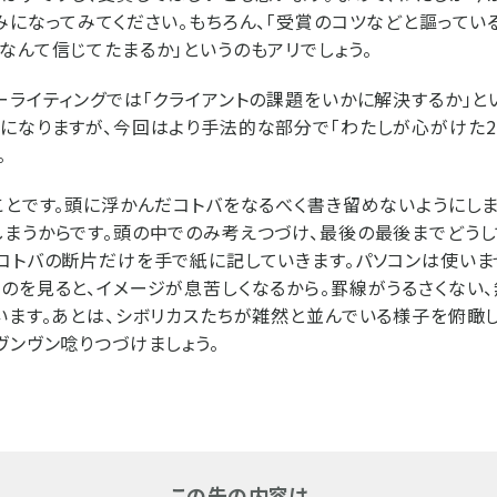
みになってみてください。もちろん、「受賞のコツなどと謳ってい
なんて信じてたまるか」というのもアリでしょう。
ーライティングでは「クライアントの課題をいかに解決するか」と
になりますが、今回はより手法的な部分で「わたしが心がけた2
。
ことです。頭に浮かんだコトバをなるべく書き留めないようにしま
まうからです。頭の中でのみ考えつづけ、最後の最後までどうし
コトバの断片だけを手で紙に記していきます。パソコンは使いま
のを見ると、イメージが息苦しくなるから。罫線がうるさくない、
います。あとは、シボリカスたちが雑然と並んでいる様子を俯瞰
ヴンヴン唸りつづけましょう。
この先の内容は...