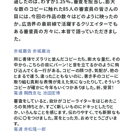
過したのは、わずか1.25%。審査を担当し、膨大
な数のコピーに触れた85人の審査員の皆さんの
目には、今回の作品の数々はどのように映ったの
か。広告界の最前線で活躍するクリエイターでも
ある審査員の方々に、本音で語っていただきまし
た。
赤城廣告 赤城廣治
同じ書体でズラリと並んだコピーたち。膨大な量だ。その
中から、こちらの目にパーン！と音を立てるかのように飛
び込んでくる一行がある。コピーの顔つき、気配が、他の
とまるで違う。逢ったこともないのに、書き手のコピーに
取り組む真剣な表情が見えた気になったりして。そういう
コピーが確かに今年もいくつかありました。祈、受賞！
電通 関西支社 池田定博
審査をしていると、自分がコピーライターをはじめたこ
ろの気持ちとか、すごく新しいものにドキッとしたりと
か、いろんなことを感じます。伝わりやすく、でも新鮮なも
のに〇をつけました。賞をとった方、おめでとうございま
す。
電通 赤松隆一郎