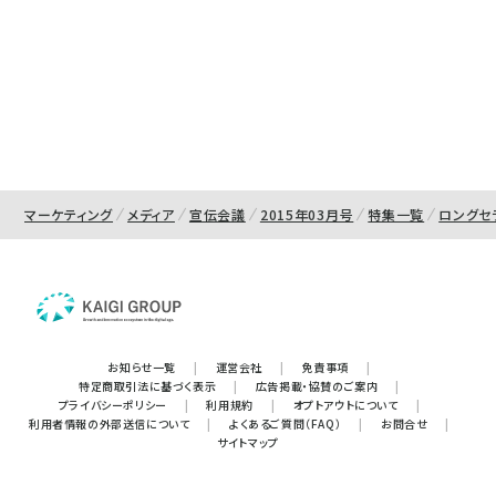
マーケティング
メディア
宣伝会議
2015年03月号
特集一覧
ロングセ
お知らせ一覧
|
運営会社
|
免責事項
|
特定商取引法に基づく表示
|
広告掲載・協賛のご案内
|
プライバシーポリシー
|
利用規約
|
オプトアウトについて
|
利用者情報の外部送信について
|
よくあるご質問（FAQ）
|
お問合せ
|
サイトマップ