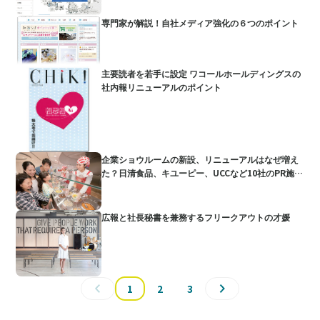
専門家が解説！自社メディア強化の６つのポイント
主要読者を若手に設定 ワコールホールディングスの
社内報リニューアルのポイント
企業ショウルームの新設、リニューアルはなぜ増え
た？日清食品、キユーピー、UCCなど10社のPR施設
に潜入
広報と社長秘書を兼務するフリークアウトの才媛
1
2
3