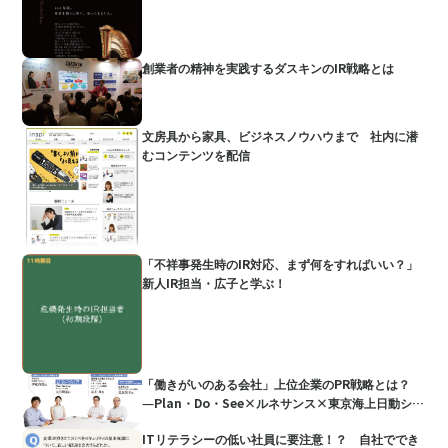
創業者の精神を実践するダスキンのIR戦略とは
文房具から家具、ビジネスノウハウまで 社内に潜
むコンテンツを配信
「不祥事発生時のIR対応、まず何をすればいい？」
新人IR担当・広子と学ぶ！
「働きがいのある会社」上位企業のPR戦略とは？
―Plan・Do・See×ルネサンス×東京海上日動シス
テムズ×アッヴィ
ITリテラシーの低い社員に要注意！？ 自社ででき