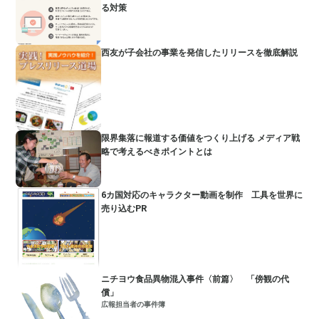
る対策
西友が子会社の事業を発信したリリースを徹底解説
限界集落に報道する価値をつくり上げる メディア戦
略で考えるべきポイントとは
6カ国対応のキャラクター動画を制作 工具を世界に
売り込むPR
ニチヨウ食品異物混入事件〈前篇〉 「傍観の代
償」
広報担当者の事件簿