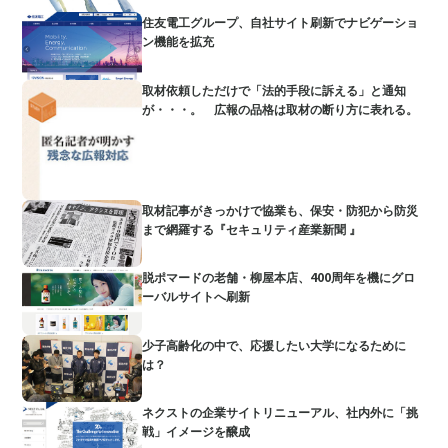
住友電工グループ、自社サイト刷新でナビゲーショ
ン機能を拡充
取材依頼しただけで「法的手段に訴える」と通知
が・・・。 広報の品格は取材の断り方に表れる。
取材記事がきっかけで協業も、保安・防犯から防災
まで網羅する『セキュリティ産業新聞 』
脱ポマードの老舗・柳屋本店、400周年を機にグロ
ーバルサイトへ刷新
少子高齢化の中で、応援したい大学になるために
は？
ネクストの企業サイトリニューアル、社内外に「挑
戦」イメージを醸成