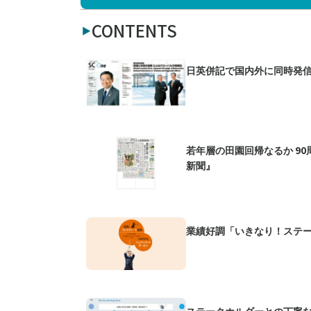
CONTENTS
日英併記で国内外に同時発信
若年層の田園回帰なるか 9
新聞』
業績好調「いきなり！ステ
ステークホルダーとの丁寧