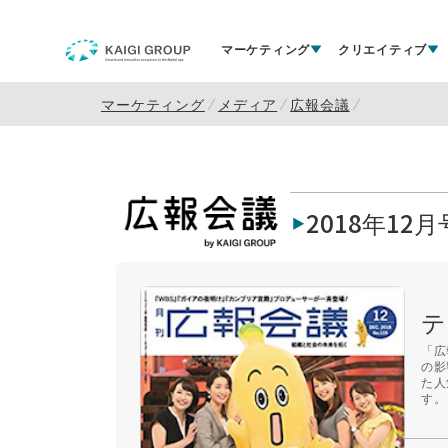
マーケティング
クリエイティブ
マーケティング
メディア
広報会議
2018年12月
テ
「広
の影
た人
す。