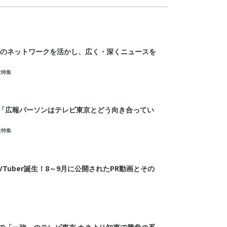
人超のネットワークを活かし、広く・深くニュースを
大特集
「広報パーソンはテレビ東京とどう向き合ってい
大特集
VTuber誕生！8～9月に公開されたPR動画とその
で「一強」のテレビ東京 カネより知恵で勝負の系