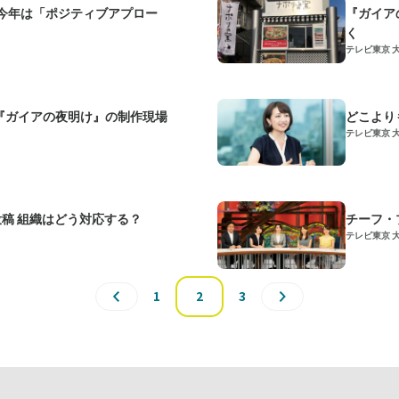
 今年は「ポジティブアプロー
『ガイア
く
テレビ東京 
！『ガイアの夜明け』の制作現場
どこより
テレビ東京 
投稿 組織はどう対応する？
チーフ・
テレビ東京 
1
2
3