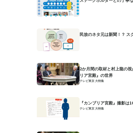
民放のネタ元は新聞！？ ス
2か月間の取材と村上龍の視
リア宮殿』の世界
テレビ東京 大特集
『カンブリア宮殿』撮影は1
テレビ東京 大特集