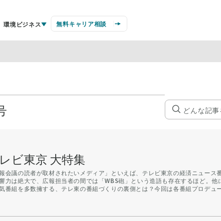
無料キャリア相談
環境ビジネス
号
レビ東京 大特集
報会議の読者が取材されたいメディア」といえば、テレビ東京の経済ニュース番
響力は絶大で、広報担当者の間では「WBS砲」という造語も存在するほど。他
気番組を多数擁する、テレ東の番組づくりの裏側とは？今回は各番組プロデュ