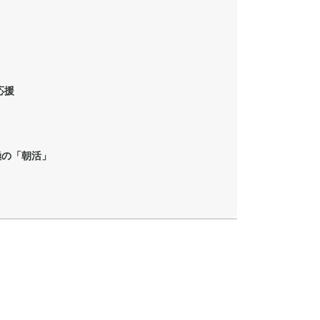
？
応援
極の「朝活」