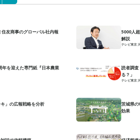
 住友商事のグローバル社内報
5000
解説
テレビ東京 
0周年を迎えた専門紙『日本農業
読者調査
る？」
テレビ東京 
ーキ」の広報戦略を分析
茨城県の
効果
な対話で信頼構築
経済報道