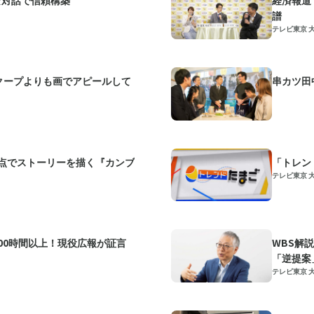
譜
テレビ東京 
クープよりも画でアピールして
点でストーリーを描く『カンブ
「トレン
テレビ東京 
00時間以上！現役広報が証言
WBS解
「逆提案
テレビ東京 