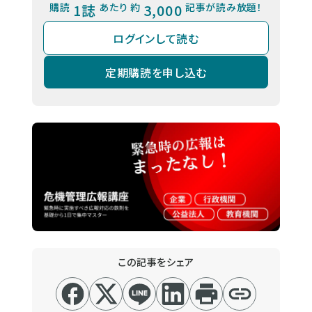
購読
1誌
あたり 約
3,000
記事が読み放題！
ログインして読む
定期購読を申し込む
この記事をシェア