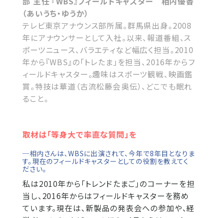
部 主任 『WBS』フィールドキャスター 相内優香
（あいうち・ゆうか）
テレビ東京アナウンス部所属。群馬県出身。2008
年にアナウンサーとして入社。以来、報道番組、ス
ポーツニュース、バラエティなど幅広く担当。2010
年から『WBS』の「トレたま」を担当、2016年からフ
ィールドキャスター。趣味はスポーツ観戦、映画鑑
賞。特技は華道（古流松藤会奥伝）、どこでも眠れ
ること。
取材は「等身大で率直な質問」を
─相内さんは、WBSに出演されて、今年で8年目となりま
す。現在のフィールドキャスターとしての役割を教えてく
ださい。
私は2010年から「トレンドたまご」のコーナーを担
当し、2016年からはフィールドキャスターを務め
ています。現在は、新製品の発表会への参加や、経