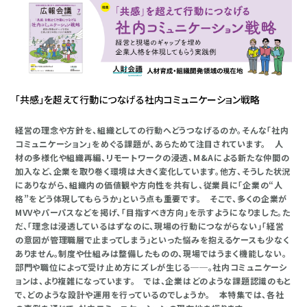
「共感」を超えて行動につなげる社内コミュニケーション戦略
経営の理念や方針を、組織としての行動へどうつなげるのか。そんな「社内
コミュニケーション」をめぐる課題が、あらためて注目されています。 人
材の多様化や組織再編、リモートワークの浸透、M&Aによる新たな仲間の
加入など、企業を取り巻く環境は大きく変化しています。他方、そうした状況
にありながら、組織内の価値観や方向性を共有し、従業員に「企業の“人
格”をどう体現してもらうか」という点も重要です。 そこで、多くの企業が
MVVやパーパスなどを掲げ、「目指すべき方向」を示すようになりました。た
だ、「理念は浸透しているはずなのに、現場の行動につながらない」「経営
の意図が管理職層で止まってしまう」といった悩みを抱えるケースも少なく
ありません。制度や仕組みは整備したものの、現場ではうまく機能しない。
部門や職位によって受け止め方にズレが生じる──。社内コミュニケーシ
ョンは、より複雑になっています。 では、企業はどのような課題認識のもと
で、どのような設計や運用を行っているのでしょうか。 本特集では、各社