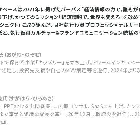
ユーザベースは2021年に掲げたパーパス「経済情報の力で、誰も
り下げ、かつてのミッション「経済情報で、世界を変える」を改め
ジェクト」に取り組んだ、同社執行役員プロフェッショナルサー
氏と、執行役員カルチャー&ブランドコミュニケーション統括
氏（おがわ・のぞむ）
トで保育系事業「キッズリー」を立ち上げ。ドリームインキュベ
発足し、投資先支援や自社のMVV策定等を遂行。2024年より現
氏（すがはら・ひろあき）
年にPRTableを共同創業し、広報コンサル、SaaS立ち上げ、カ
まで事業と組織の成長を牽引。20年12月に取締役を退任し、2
画。