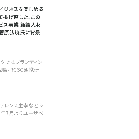
がビジネスを楽しめる
て掲げ直した。この
ビス事業 組織人材
の菅原弘暁氏に背景
ータではブランディン
職。RCSC連携研
ンファレンス主宰などシ
1年7月よりユーザベ