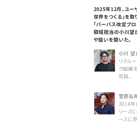
2025年12月、
世界をつくる」を取
「パーパス改定プロ
領域担当の小川望
や狙いを聞いた。
小川 望
リクルー
グ組織を
究員。
菅原弘暁
2014
リーズC
ースに参