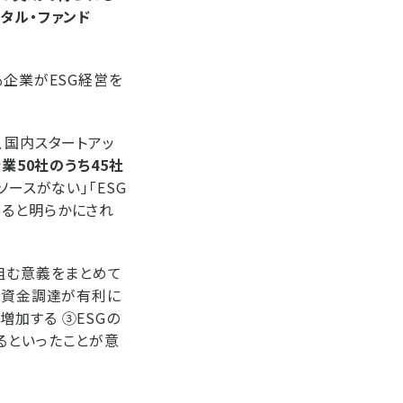
タル・ファンド
も企業がESG経営を
は、国内スタートアッ
業50社のうち45社
ソースがない」「ESG
あると明らかにされ
組む意義をまとめて
の資金調達が有利に
加する ③ESGの
るといったことが意