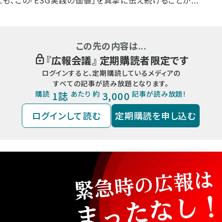
も、この「ESG実践の価値」を真摯に伝え続けることが...
この先の内容は...
『
広報会議
』 定期購読者限定です
ログインすると、定期購読しているメディアの
すべての記事が読み放題となります。
購読
1誌
あたり 約
3,000
記事が読み放題！
ログインして読む
定期購読を申し込む