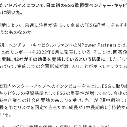
たアドバイスについて、日本初のESG重視型ベンチャー・キャピ
ersに聞いた。
請によって、急速に注目が集まった企業の「ESG経営」。そもそ
うなものなのか。
ル・ベンチャー・キャピタル・ファンドのMPower Partnersで
まとめたレポートを2022年9月に発表している。そこでは、
回答企
を実践、42社がその効果を実感しているという結果に。
また、「リ
ばらで、実施までの合意形成が難しい」ことがボトルネックで
は国内外スタートアップへのインタビューをもとに、ESGに取り
ーキャピタルの投資基準としてESGの重要性が増しており、今後
識や企業への社会的要請の高まりを受け、売上が（短中期的に）増
長を阻むリスクを回避できるため、成長が（中長期的に）持続す
いる。