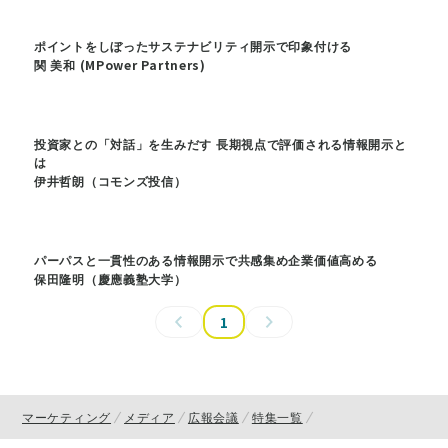
ポイントをしぼったサステナビリティ開示で印象付ける
関 美和 (MPower Partners)
投資家との「対話」を生みだす 長期視点で評価される情報開示と
は
伊井哲朗（コモンズ投信）
パーパスと一貫性のある情報開示で共感集め企業価値高める
保田隆明（慶應義塾大学）
1
マーケティング
メディア
広報会議
特集一覧