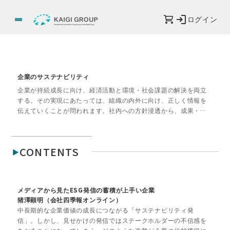
ログイン
企業のサステナビリティ
企業が持続成長に向け、経済活動と環境・社会課題の解決を両立
する。その実現にあたっては、組織の内外に向け、正しく情報を
伝えていくことが問われます。社内への方針浸透から、成果・課
題についての積極的な発信、外部環境の把握など、いま広報部門
に期待されている役割や、取り組み事例をレポートします。
CONTENTS
メディアから見たESG発信の蓄積が上手い企業
猪澤顕明（会社四季報オンライン）
中長期的な企業価値の成長につながる「サステナビリティ発
信」。しかし、見せかけの発信ではステークホルダーの不信感を