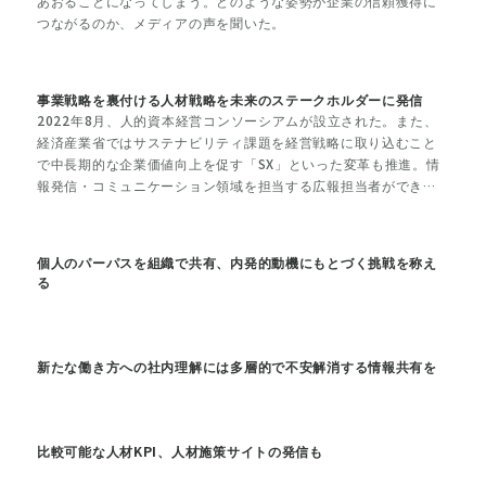
あおることになってしまう。どのような姿勢が企業の信頼獲得に
つながるのか、メディアの声を聞いた。
事業戦略を裏付ける人材戦略を未来のステークホルダーに発信
2022年8月、人的資本経営コンソーシアムが設立された。また、
経済産業省ではサステナビリティ課題を経営戦略に取り込むこと
で中長期的な企業価値向上を促す「SX」といった変革も推進。情
報発信・コミュニケーション領域を担当する広報担当者ができる
こととは。
個人のパーパスを組織で共有、内発的動機にもとづく挑戦を称え
る
新たな働き方への社内理解には多層的で不安解消する情報共有を
比較可能な人材KPI、人材施策サイトの発信も