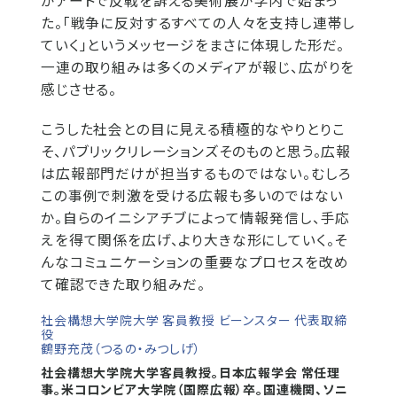
がアートで反戦を訴える美術展が学内で始まっ
た。「戦争に反対するすべての人々を支持し連帯し
ていく」というメッセージをまさに体現した形だ。
一連の取り組みは多くのメディアが報じ、広がりを
感じさせる。
こうした社会との目に見える積極的なやりとりこ
そ、パブリックリレーションズそのものと思う。広報
は広報部門だけが担当するものではない。むしろ
この事例で刺激を受ける広報も多いのではない
か。自らのイニシアチブによって情報発信し、手応
えを得て関係を広げ、より大きな形にしていく。そ
んなコミュニケーションの重要なプロセスを改め
て確認できた取り組みだ。
社会構想大学院大学 客員教授 ビーンスター 代表取締
役
鶴野充茂（つるの・みつしげ）
社会構想大学院大学客員教授。日本広報学会 常任理
事。米コロンビア大学院（国際広報）卒。国連機関、ソニ