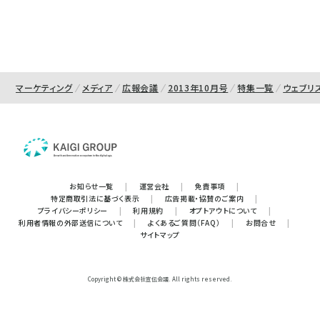
マーケティング
メディア
広報会議
2013年10月号
特集一覧
ウェブリ
お知らせ一覧
|
運営会社
|
免責事項
|
特定商取引法に基づく表示
|
広告掲載・協賛のご案内
|
プライバシーポリシー
|
利用規約
|
オプトアウトについて
|
利用者情報の外部送信について
|
よくあるご質問（FAQ）
|
お問合せ
|
サイトマップ
Copyright © 株式会社宣伝会議. All rights reserved.