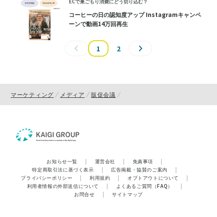
ECで巣ごもり消費にどう切り込む？
コーヒーの日の認知度アップ Instagramキャンペ
ーンで動画14万回再生
1
2
マーケティング
メディア
販促会議
お知らせ一覧
|
運営会社
|
免責事項
|
特定商取引法に基づく表示
|
広告掲載・協賛のご案内
|
プライバシーポリシー
|
利用規約
|
オプトアウトについて
|
利用者情報の外部送信について
|
よくあるご質問（FAQ）
|
お問合せ
|
サイトマップ