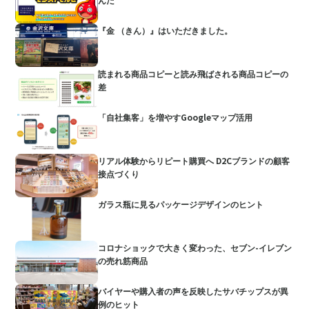
『金 （きん）』はいただきました。
読まれる商品コピーと読み飛ばされる商品コピーの
差
「自社集客」を増やすGoogleマップ活用
リアル体験からリピート購買へ D2Cブランドの顧客
接点づくり
ガラス瓶に見るパッケージデザインのヒント
コロナショックで大きく変わった、セブン-イレブン
の売れ筋商品
バイヤーや購入者の声を反映したサバチップスが異
例のヒット