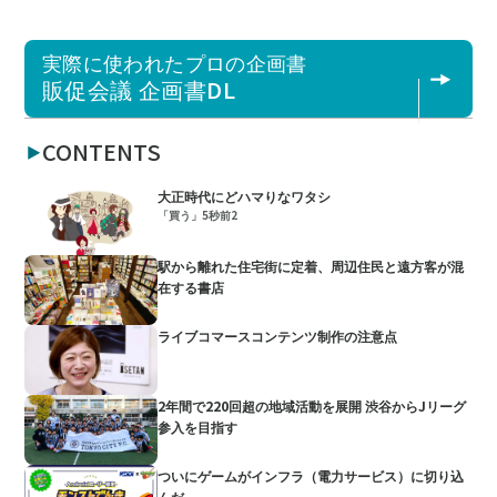
実際に使われたプロの企画書
販促会議 企画書DL
CONTENTS
大正時代にどハマりなワタシ
「買う」5秒前2
駅から離れた住宅街に定着、周辺住民と遠方客が混
在する書店
ライブコマースコンテンツ制作の注意点
2年間で220回超の地域活動を展開 渋谷からJリーグ
参入を目指す
ついにゲームがインフラ（電力サービス）に切り込
んだ