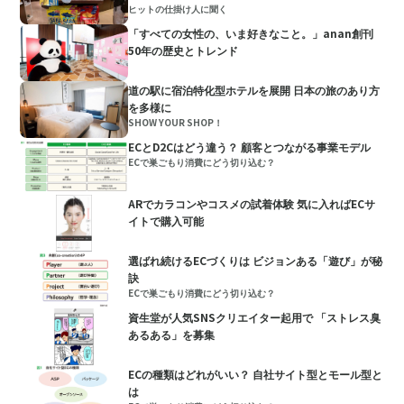
ヒットの仕掛け人に聞く
「すべての女性の、いま好きなこと。」anan創刊
50年の歴史とトレンド
道の駅に宿泊特化型ホテルを展開 日本の旅のあり方
を多様に
SHOW YOUR SHOP！
ECとD2Cはどう違う？ 顧客とつながる事業モデル
ECで巣ごもり消費にどう切り込む？
ARでカラコンやコスメの試着体験 気に入ればECサ
イトで購入可能
選ばれ続けるECづくりは ビジョンある「遊び」が秘
訣
ECで巣ごもり消費にどう切り込む？
資生堂が人気SNSクリエイター起用で 「ストレス臭
あるある」を募集
ECの種類はどれがいい？ 自社サイト型とモール型と
は